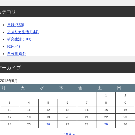
カテゴリ
日録 (335)
アメリカ生活 (144)
研究生活 (103)
臨床 (4)
自分事 (54)
アーカイブ
2018年9月
月
火
水
木
金
土
日
1
2
3
4
5
6
7
8
9
10
11
12
13
14
15
16
17
18
19
20
21
22
23
24
25
26
27
28
29
30
10月 »