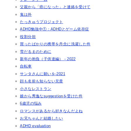
父親から「癌になった」と連絡を受けて
鬼は外
たっきゅうプロジェクト
ADHD勉強中①：ADHDとゲーム依存症
役割分担
買ったばかりの携帯を丹念に洗濯した件
雪だるまのために
新年の抱負（子供達編）－2022
自転車
サンタさんに願いを-2021
顔も名前も知らない兄貴
小さなレストラン
娘から秀逸なsuggestionを受けた件
6歳児の悩み
ロマンスがあるから好きなんだよね
お兄ちゃんと結婚したい
ADHD evaluation