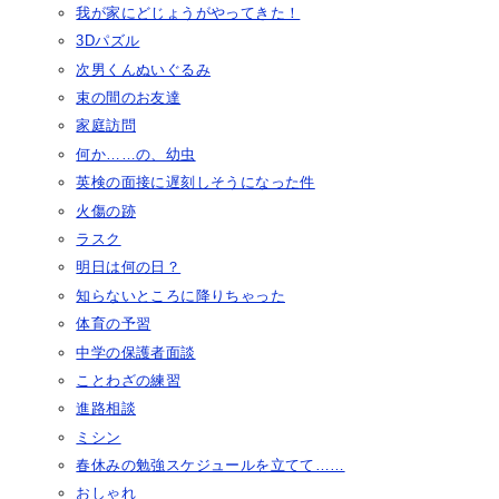
我が家にどじょうがやってきた！
3Dパズル
次男くんぬいぐるみ
束の間のお友達
家庭訪問
何か……の、幼虫
英検の面接に遅刻しそうになった件
火傷の跡
ラスク
明日は何の日？
知らないところに降りちゃった
体育の予習
中学の保護者面談
ことわざの練習
進路相談
ミシン
春休みの勉強スケジュールを立てて……
おしゃれ