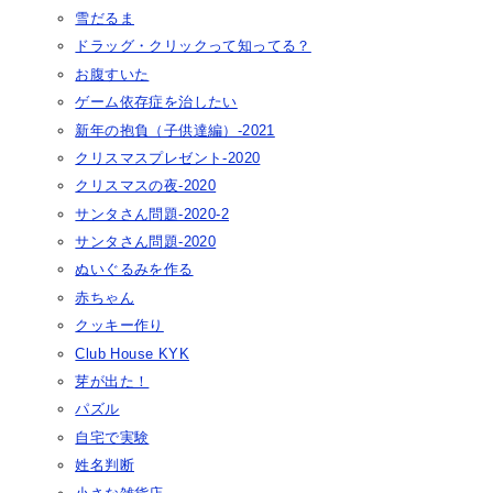
雪だるま
ドラッグ・クリックって知ってる？
お腹すいた
ゲーム依存症を治したい
新年の抱負（子供達編）-2021
クリスマスプレゼント-2020
クリスマスの夜-2020
サンタさん問題-2020-2
サンタさん問題-2020
ぬいぐるみを作る
赤ちゃん
クッキー作り
Club House KYK
芽が出た！
パズル
自宅で実験
姓名判断