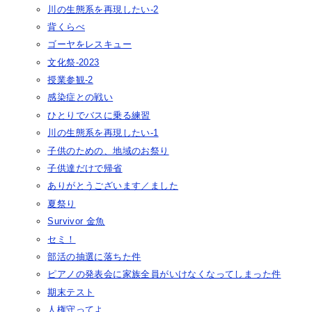
川の生態系を再現したい-2
背くらべ
ゴーヤをレスキュー
文化祭-2023
授業参観-2
感染症との戦い
ひとりでバスに乗る練習
川の生態系を再現したい-1
子供のための、地域のお祭り
子供達だけで帰省
ありがとうございます／ました
夏祭り
Survivor 金魚
セミ！
部活の抽選に落ちた件
ピアノの発表会に家族全員がいけなくなってしまった件
期末テスト
人権守ってよ