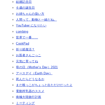
結婚記念日
６歳の誕生日
お姉ちゃんの扱い方
人間って、動物と一緒だね。
YouTuber になりたい
combing
世界で一番……
CookPad
折り紙復活？
お医者さんごっこ
元気に育ってね
母の日（Mother’s Day）2021
アースデイ（Earth Day）
死んだらどうなるか
まだ根っこがちょっと出ただけだったよ
電動搾乳器のススメ
南極大陸旅行計画
ミーティング