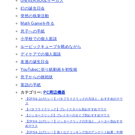
UNIVERSOULサーカス
幻の誕生日会
突然の執筆活動
Math Gameを作る
息子への手紙
小学校での個人面談
ルービックキューブを眺めながら
デイケアでの個人面談
友達の誕生日会
YouTubeに折り紙動画を初投稿
息子からの挑戦状
英語の手紙
カテゴリー:
PC周辺機器
【CPSを上げたい！】バタフライクリックの方法と、おすすめのマウ
ス
【バタフライクリック】プレイスタイル別おすすめマウス
【ジッタークリック】プレイヤーのタイプ別おすすめマウス
【CPSを上げたい！】ジッタークリックの方法と、メーカー別おすす
めマウス
【CPSを上げたい！】色々なクリッキング法のアンケート結果：中間