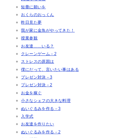
短冊に願いを
おくらのおっくん
昨日見た夢
我が家に金魚がやってきた！
授業参観
お友達……いる？
クレーンゲーム－2
ストレスの原因は
僕にだって、言いたい事はある
プレゼン対決－3
プレゼン対決－2
お金を稼ぐ
小さなシェフの大きな料理
ぬいぐるみを作る－3
入学式
お友達を作りたい
ぬいぐるみを作る－2