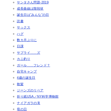
サンタさん問題-2019
成長曲線は階段状
誕生日は”みんな”の日
読書
サックス
ハグ
数カ月ぶりに
日課
サプライ……ズ
カニ釣り
ガール……フレンド？
自宅キャンプ
4歳の誕生日
散髪
ジーンズのリペア
折り紙USA／NY科学博物館
ナイアガラの滝
母の日