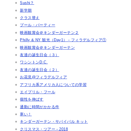
Sushi？
新学期
クラス替え
プール・パーティー
映画観賞会＠キンダーガーテン２
Philly & NY 観光（Day1）－フィラデルフィア①
映画観賞会＠キンダーガーテン
友達の誕生日会（３）
ワシントンD.C.
友達の誕生日会（２）
お花見@フィラデルフィア
アフリカ系アメリカ人についての学習
エイプリル・フール
個性を伸ばす
通勤に時間がかかる件
寒い！
キンダーガーテン・サバイバル キット
クリスマス・ツアー－2018