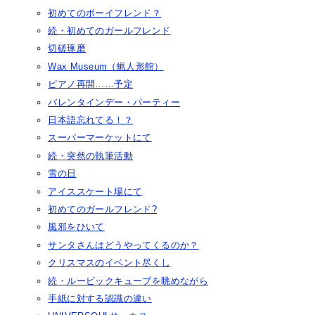
初めてのボーイフレンド？
続・初めてのガールフレンド
切磋琢磨
Wax Museum（蝋人形館）
ピアノ再開……予定
バレンタインデー・パーティー
日本語忘れてる！？
スーパーマーケットにて
続・突然の執筆活動
雪の日
アイススケート場にて
初めてのガールフレンド?
風邪をひいて
サンタさんはどうやってくるのか？
クリスマスのイベント尽くし
続・ルービックキューブを眺めながら
手紙に対する認識の違い