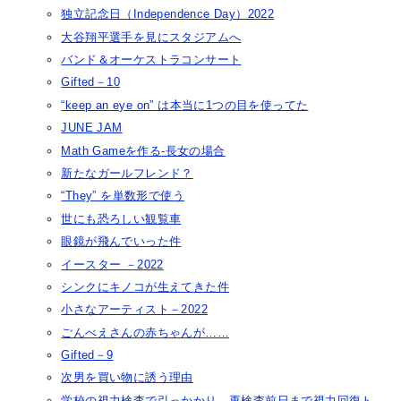
独立記念日（Independence Day）2022
大谷翔平選手を見にスタジアムへ
バンド＆オーケストラコンサート
Gifted－10
“keep an eye on” は本当に1つの目を使ってた
JUNE JAM
Math Gameを作る-長女の場合
新たなガールフレンド？
“They” を単数形で使う
世にも恐ろしい観覧車
眼鏡が飛んでいった件
イースター －2022
シンクにキノコが生えてきた件
小さなアーティスト－2022
ごんべえさんの赤ちゃんが……
Gifted－9
次男を買い物に誘う理由
学校の視力検査で引っかかり、再検査前日まで視力回復ト