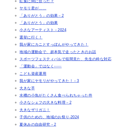
紅葉に間に合った？
ヤモリ君が……
「ありがとう」の効果－2
「ありがとう」の効果
小さなアーティスト－2024
選挙に行く！
我が家にカニとすっぽんがやってきた！
地域の運動会で、超本気で走ったときのお話
スポーツフェスティバルで垣間見た、先生の粋な対応
「運動会」ではなく⋯⋯
こども資産運用
我が家にヤモリがやってきた！－3
大きな手
水槽の小魚がたくさん食べられちゃった件
小さなシェフの大きな料理－2
大きなザリガニ！
子供のための、地域のお祭り-2024
夏休みの自由研究－2