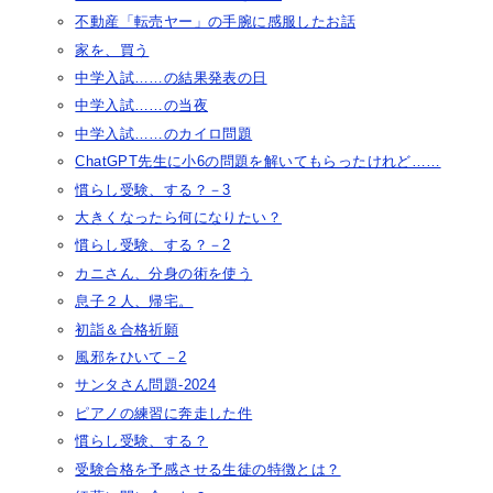
不動産「転売ヤー」の手腕に感服したお話
家を、買う
中学入試……の結果発表の日
中学入試……の当夜
中学入試……のカイロ問題
ChatGPT先生に小6の問題を解いてもらったけれど……
慣らし受験、する？－3
大きくなったら何になりたい？
慣らし受験、する？－2
カニさん、分身の術を使う
息子２人、帰宅。
初詣＆合格祈願
風邪をひいて－2
サンタさん問題-2024
ピアノの練習に奔走した件
慣らし受験、する？
受験合格を予感させる生徒の特徴とは？