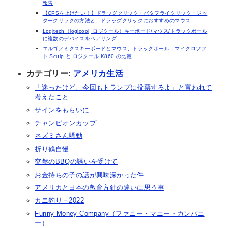
報告
【CPSを上げたい！】ドラッグクリック・バタフライクリック・ジッ
タークリックの方法と、ドラッグクリックにおすすめのマウス
Logitech（logicool, ロジクール）キーボード/マウス/トラックボール
に複数のデバイスをペアリング
エルゴノミクスキーボードとマウス、トラックボール：マイクロソフ
ト Sculp と ロジクール K860 の比較
カテゴリー:
アメリカ生活
「迷ったけど、今回もトランプに投票するよ」と言われて
考えたこと
サインをもらいに
チャンピオンカップ
ネズミさん騒動
折り鶴自慢
突然のBBQの誘いを受けて
お金持ちの子の話が興味深かった件
アメリカと日本の教育方針の違いに思う事
カニ釣り－2022
Funny Money Company（ファニー・マニー・カンパニ
ー）