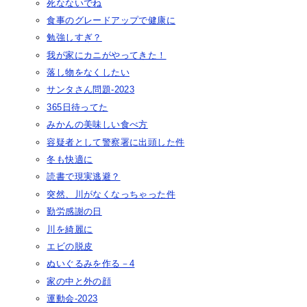
死なないでね
食事のグレードアップで健康に
勉強しすぎ？
我が家にカニがやってきた！
落し物をなくしたい
サンタさん問題-2023
365日待ってた
みかんの美味しい食べ方
容疑者として警察署に出頭した件
冬も快適に
読書で現実逃避？
突然、川がなくなっちゃった件
勤労感謝の日
川を綺麗に
エビの脱皮
ぬいぐるみを作る－4
家の中と外の顔
運動会-2023