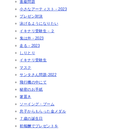
進級問題
小さなアーティスト－2023
プレゼン対決
泳げるようになりたい
イキナリ受験生－２
鬼は外－2023
走る－2023
しりとり
イキナリ受験生
マスク
サンタさん問題-2022
飛行機の中にて
秘密のお手紙
箸置き
ソーイング・ブーム
息子からもらった金メダル
７歳の誕生日
初報酬でプレゼントを