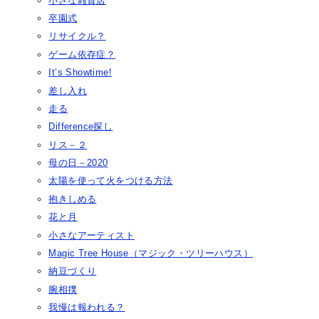
小さな雑貨店
卒園式
リサイクル？
ゲーム依存症？
It’s Showtime!
差し入れ
走る
Difference探し
リス－２
母の日－2020
太陽を使って火をつける方法
抱きしめる
花と月
小さなアーティスト
Magic Tree House（マジック・ツリーハウス）
納豆づくり
腕相撲
我慢は報われる？