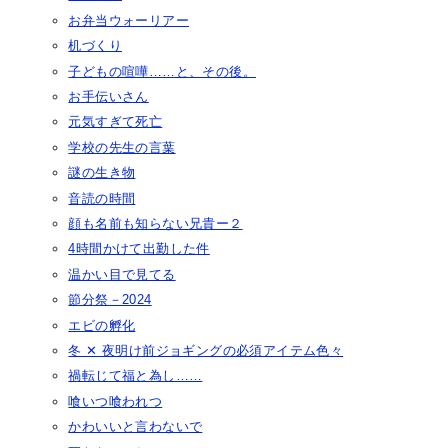
お弁当ウォーリアー
机づくり
子どもの喧嘩……と、その後。
お手伝いさん
元気すぎて死亡
学校の先生の言葉
謎の生き物
音読の時間
顔も名前も知らない兄貴ー２
4時間かけて出勤した件
温かい目で見てる
節分祭－2024
エビの孵化
冬 ✕ 夜明け前ジョギングの必須アイテム色々
禍転じて福と為し……
喰いつ喰われつ
かわいいと言わないで