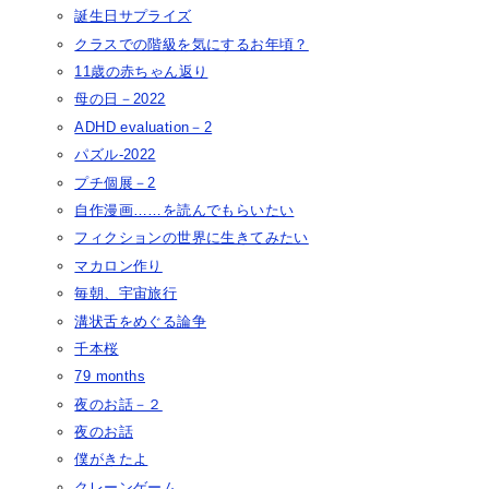
誕生日サプライズ
クラスでの階級を気にするお年頃？
11歳の赤ちゃん返り
母の日－2022
ADHD evaluation－2
パズル-2022
プチ個展－2
自作漫画……を読んでもらいたい
フィクションの世界に生きてみたい
マカロン作り
毎朝、宇宙旅行
溝状舌をめぐる論争
千本桜
79 months
夜のお話－２
夜のお話
僕がきたよ
クレーンゲーム