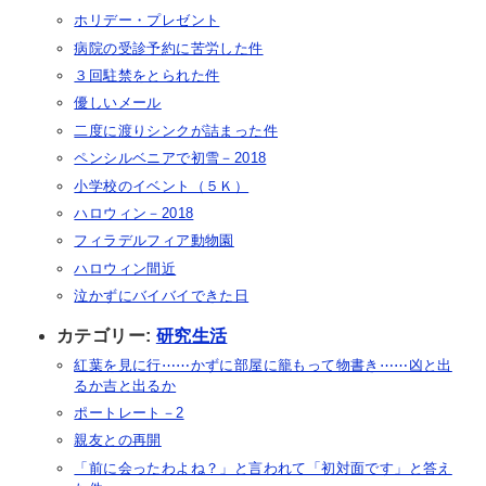
ホリデー・プレゼント
病院の受診予約に苦労した件
３回駐禁をとられた件
優しいメール
二度に渡りシンクが詰まった件
ペンシルベニアで初雪－2018
小学校のイベント（５Ｋ）
ハロウィン－2018
フィラデルフィア動物園
ハロウィン間近
泣かずにバイバイできた日
カテゴリー:
研究生活
紅葉を見に行⋯⋯かずに部屋に籠もって物書き⋯⋯凶と出
るか吉と出るか
ポートレート－2
親友との再開
「前に会ったわよね？」と言われて「初対面です」と答え