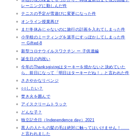
レーニングに勤しんだ件
テニスの予定が雪遊びに変更になった件
オンライン授業再び
まだ冬休みじゃないのに旅行の計画を入れてしまった件
小学校のミーティングを派手にすっぽかしてしまった件
ー Gifted-8
新型コロナウイルスワクチン ー 子供達編
誕生日の内祝い
今年のThanksgivingはターキーを焼かないと決めていた
ら、前日になって「明日はターキーだね！」と言われた件
ささやかなリベンジ
○○したい？
焚き火を囲んで
アイスクリームトラック
どんな子？
独立記念日（Independence day）2021
黒人の人たちの髪の毛は絶対に触ってはいけません！……
と言われました