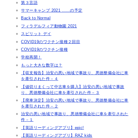
第３言語
サマーキャンプ 2021 ……の予定
Back to Normal
フィラデルフィア動物園 2021
スピリット デイ
COVID19のワクチン接種２回目
COVID19のワクチン接種
学校再開！
もっと大きな数字は？
【収支報告】治安の悪い地域で事故り、悪徳整備会社に車
を牽引された件－４
【値切りまくって中古車を購入】治安の悪い地域で事故
り、悪徳整備会社に車を牽引された件－３
【廃車決定】治安の悪い地域で事故り、悪徳整備会社に車
を牽引された件－２
治安の悪い地域で事故り、悪徳整備会社に車を牽引された
件－１
【英語リーディングアプリ】epic!
【英語リーディングアプリ】RAZ kids