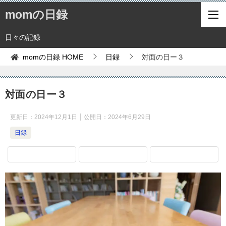
momの日録
日々の記録
momの日録
HOME
日録
対面の日ー３
対面の日ー３
更新日：
2024年12月1日
公開日：
2024年6月29日
日録