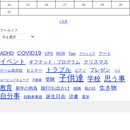
24
25
26
27
28
29
30
31
« 5月
アーカイブ
COVID19
ADHD
CPS
RCR
アート
Tips
アウトドア
イベント
ギフテッド・プログラム
クリスマス
トラブル
プレゼン
セミナー
ゲーム依存症
ピアノ
リス
子供達
思う事
学校
受験
ルービックキューブ
不動産
教育
生き物
旅行/お出かけ
新年の抱負
植物
母の日
自分事
誕生日会
読書
自動車事故
選挙