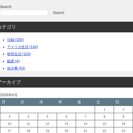
Search
Search
カテゴリ
日録 (335)
アメリカ生活 (144)
研究生活 (103)
臨床 (4)
自分事 (54)
アーカイブ
2026年8月
月
火
水
木
金
土
日
1
2
3
4
5
6
7
8
9
10
11
12
13
14
15
16
17
18
19
20
21
22
23