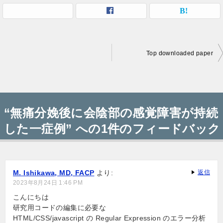
Top downloaded paper
投
稿
“無痛分娩後に会陰部の感覚障害が持続
ナ
した一症例” への1件のフィードバック
ビ
ゲ
ー
M. Ishikawa, MD, FACP
より:
返信
2023年8月24日 1:46 PM
シ
こんにちは
ョ
研究用コードの編集に必要な
HTML/CSS/javascript の Regular Expression のエラー分析
ン