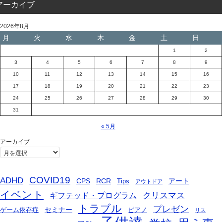
アーカイブ
2026年8月
月
火
水
木
金
土
日
1
2
3
4
5
6
7
8
9
10
11
12
13
14
15
16
17
18
19
20
21
22
23
24
25
26
27
28
29
30
31
« 5月
アーカイブ
COVID19
ADHD
CPS
RCR
アート
Tips
アウトドア
イベント
ギフテッド・プログラム
クリスマス
トラブル
プレゼン
セミナー
ゲーム依存症
ピアノ
リス