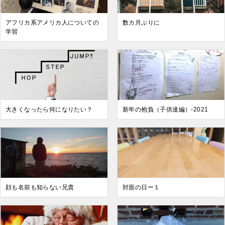
アフリカ系アメリカ人についての
数カ月ぶりに
学習
大きくなったら何になりたい？
新年の抱負（子供達編）-2021
顔も名前も知らない兄貴
対面の日ー１