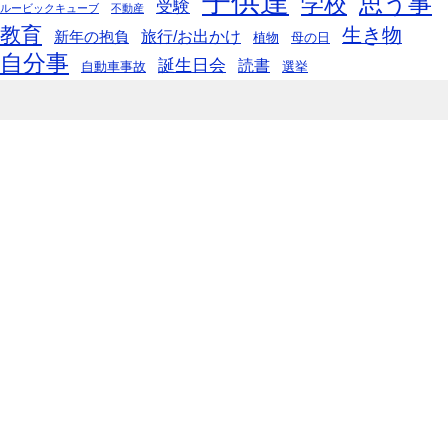
子供達
思う事
学校
受験
ルービックキューブ
不動産
教育
生き物
旅行/お出かけ
新年の抱負
植物
母の日
自分事
誕生日会
読書
自動車事故
選挙