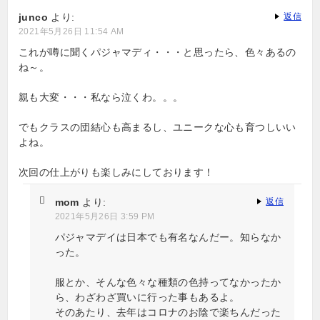
ー
junco
より:
返信
2021年5月26日 11:54 AM
シ
これが噂に聞くパジャマディ・・・と思ったら、色々あるの
ョ
ね～。
ン
親も大変・・・私なら泣くわ。。。
でもクラスの団結心も高まるし、ユニークな心も育つしいい
よね。
次回の仕上がりも楽しみにしております！
mom
より:
返信
2021年5月26日 3:59 PM
パジャマデイは日本でも有名なんだー。知らなか
った。
服とか、そんな色々な種類の色持ってなかったか
ら、わざわざ買いに行った事もあるよ。
そのあたり、去年はコロナのお陰で楽ちんだった