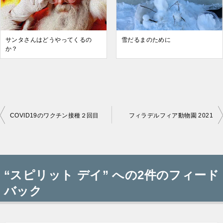
サンタさんはどうやってくるの
雪だるまのために
か？
COVID19のワクチン接種２回目
フィラデルフィア動物園 2021
投
稿
“スピリット デイ” への2件のフィード
ナ
バック
ビ
ゲ