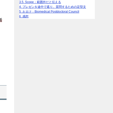
3.5.
Scope：範囲外だと伝える
4.
プレゼンを途中で遮り、質問するための定型文
5.
おまけ：Biomedical Postdoctoral Council
6.
感想
話