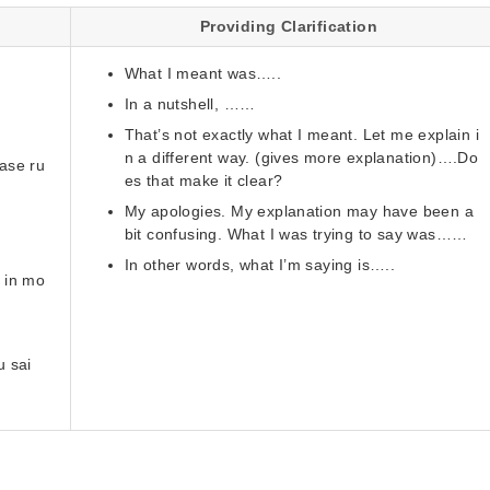
Providing Clarification
What I meant was…..
In a nutshell, ……
That’s not exactly what I meant. Let me explain i
n a different way. (gives more explanation)….Do
ease ru
es that make it clear?
My apologies. My explanation may have been a
bit confusing. What I was trying to say was……
In other words, what I’m saying is…..
 in mo
u sai