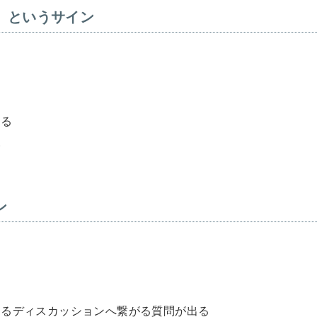
」というサイン
くる
い
ン
あるディスカッションへ繋がる質問が出る