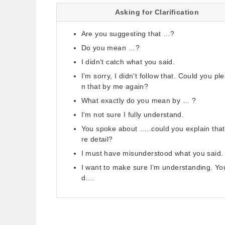
Asking for Clarification
Are you suggesting that …?
Do you mean …?
I didn’t catch what you said.
I’m sorry, I didn’t follow that. Could you pl
n that by me again?
What exactly do you mean by … ?
I’m not sure I fully understand.
You spoke about …..could you explain that
re detail?
I must have misunderstood what you said.
I want to make sure I’m understanding. Yo
d….