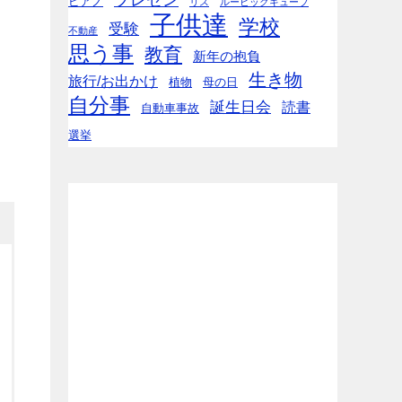
ピアノ
リス
ルービックキューブ
子供達
学校
受験
不動産
思う事
教育
新年の抱負
生き物
旅行/お出かけ
植物
母の日
自分事
誕生日会
読書
自動車事故
選挙