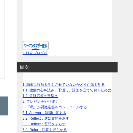
にほんブログ村
目次
1.
聴衆に誤解を生じさせていないかどうか気を配る
1.1.
聴衆の心を読み、予測し、計画を立てておくために
1.2.
質疑応答の定型文
2.
プレゼンをやり抜く
3.
「私」が質疑応答をコントロールする
3.1.
Answer：質問に答える
3.2.
Reflect：逆に質問を返す
3.3.
Deflect：質問をそらす
3.4.
Defer：回答を遅らせる