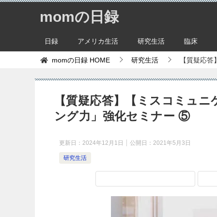
momの日録
日録
アメリカ生活
研究生活
臨床
momの日録
HOME
研究生活
【質疑応答
【質疑応答】【ミスコミュニ
ング力」強化セミナー ⑤
更新日：
2024年12月1日
公開日：
2021年5月3日
研究生活