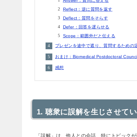
Answer：質問に答える
Reflect：逆に質問を返す
Deflect：質問をそらす
Defer：回答を遅らせる
Scope：範囲外だと伝える
プレゼンを途中で遮り、質問するための
おまけ：Biomedical Postdoctoral Counci
感想
聴衆に誤解を生じさせて
「誤解」は、他人との会話、特にトピックが