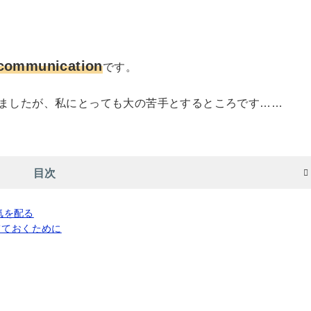
communication
です。
ましたが、私にとっても大の苦手とするところです……
目次
気を配る
てておくために