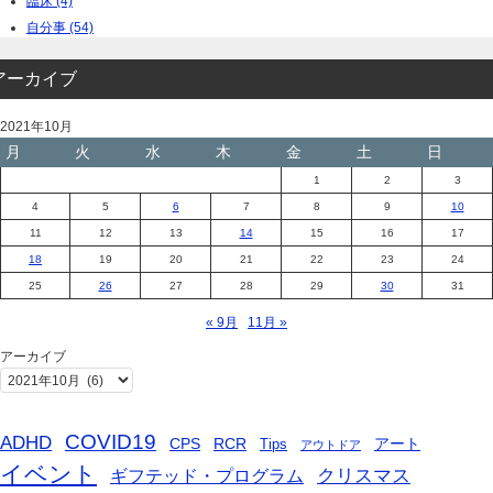
臨床 (4)
自分事 (54)
アーカイブ
2021年10月
月
火
水
木
金
土
日
1
2
3
4
5
6
7
8
9
10
11
12
13
14
15
16
17
18
19
20
21
22
23
24
25
26
27
28
29
30
31
« 9月
11月 »
アーカイブ
COVID19
ADHD
CPS
RCR
アート
Tips
アウトドア
イベント
ギフテッド・プログラム
クリスマス