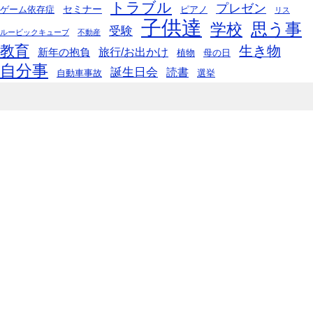
トラブル
プレゼン
セミナー
ゲーム依存症
ピアノ
リス
子供達
思う事
学校
受験
ルービックキューブ
不動産
教育
生き物
旅行/お出かけ
新年の抱負
植物
母の日
自分事
誕生日会
読書
自動車事故
選挙