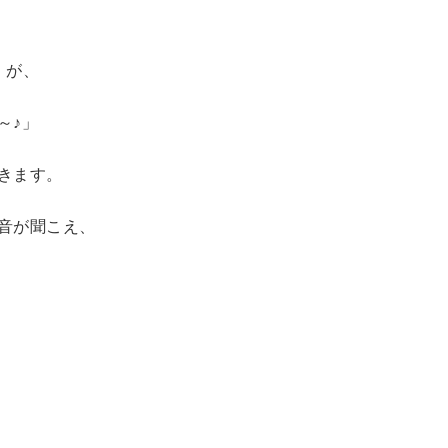
）が、
～♪」
きます。
音が聞こえ、