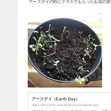
アースデイの時にクラスでもらったお花の苗
アースデイ（Earth Day）
https://diary.mom-neuroscience.com/earth-day/