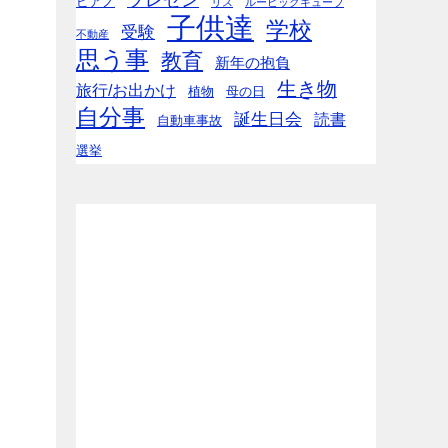
ピアノ
リス
ルービックキューブ
子供達
学校
受験
不動産
思う事
教育
新年の抱負
生き物
旅行/お出かけ
植物
母の日
自分事
誕生日会
読書
自動車事故
選挙