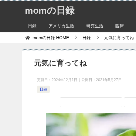
momの日録
日録
アメリカ生活
研究生活
臨床
momの日録
HOME
日録
元気に育ってね
元気に育ってね
更新日：
2024年12月1日
公開日：
2021年5月27日
日録