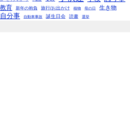
教育
生き物
旅行/お出かけ
新年の抱負
植物
母の日
自分事
誕生日会
読書
自動車事故
選挙