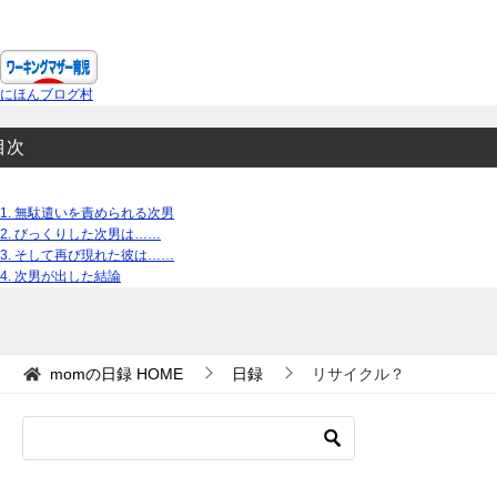
にほんブログ村
目次
1.
無駄遣いを責められる次男
2.
びっくりした次男は……
3.
そして再び現れた彼は……
4.
次男が出した結論
momの日録
HOME
日録
リサイクル？