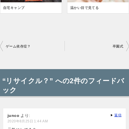
自宅キャンプ
温かい目で見てる
ゲーム依存症？
卒園式
投
稿
“リサイクル？” への2件のフィードバ
ナ
ック
ビ
ゲ
ー
junco
より:
返信
2020年8月25日 1:44 AM
シ