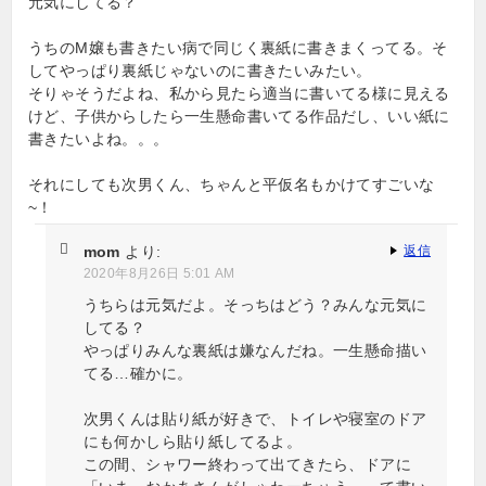
元気にしてる？
ョ
うちのM嬢も書きたい病で同じく裏紙に書きまくってる。そ
ン
してやっぱり裏紙じゃないのに書きたいみたい。
そりゃそうだよね、私から見たら適当に書いてる様に見える
けど、子供からしたら一生懸命書いてる作品だし、いい紙に
書きたいよね。。。
それにしても次男くん、ちゃんと平仮名もかけてすごいな
~！
mom
より:
返信
2020年8月26日 5:01 AM
うちらは元気だよ。そっちはどう？みんな元気に
してる？
やっぱりみんな裏紙は嫌なんだね。一生懸命描い
てる…確かに。
次男くんは貼り紙が好きで、トイレや寝室のドア
にも何かしら貼り紙してるよ。
この間、シャワー終わって出てきたら、ドアに