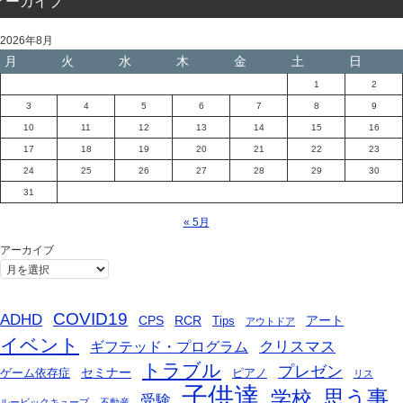
アーカイブ
2026年8月
月
火
水
木
金
土
日
1
2
3
4
5
6
7
8
9
10
11
12
13
14
15
16
17
18
19
20
21
22
23
24
25
26
27
28
29
30
31
« 5月
アーカイブ
COVID19
ADHD
CPS
RCR
アート
Tips
アウトドア
イベント
ギフテッド・プログラム
クリスマス
トラブル
プレゼン
セミナー
ゲーム依存症
ピアノ
リス
子供達
思う事
学校
受験
ルービックキューブ
不動産