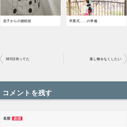
息子からの挑戦状
卒業式……の準備
365日待ってた
落し物をなくしたい
投
稿
コメントを残す
ナ
ビ
ゲ
名前
必須