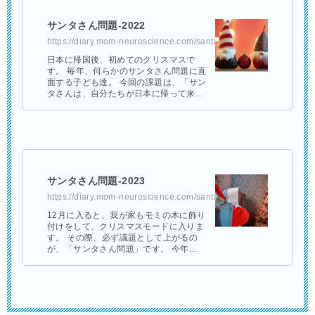
サンタさん問題-2022
https://diary.mom-neuroscience.com/santaclause-2022/
日本に帰国後、初めてのクリスマスで
す。 毎年、何らかのサンタさん問題に直
面する子ども達。 今回の課題は、「サン
タさんは、自分たちが日本に帰って来た
ことを知っているかどうか」でした。
次男（7歳）「僕はサンタ …
サンタさん問題-2023
https://diary.mom-neuroscience.com/santaclause-2023/
12月に入ると、我が家もモミの木に飾り
付けをして、クリスマスモードに入りま
す。 その際、必ず議題として上がるの
が、「サンタさん問題」です。 今年
は…… 次男（小2）の場合 次男「僕、も
うサンタさんにお手紙書いてるよ！でも
…