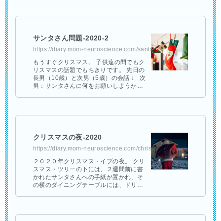
に、クローゼットに大きなブランケット
がか …
サンタさん問題-2020-2
https://diary.mom-neuroscience.com/santaclause-2020-2/
もうすぐクリスマス。 子供達の間でもク
リスマスの話題でもちきりです。 先日の
長男（10歳）と次男（5歳）の会話 ↓ 次
男：サンタさんに何をお願いしようかな
ー。 長男：僕は、「ゲーム中毒を治す
薬」と「目が良く …
クリスマスの夜-2020
https://diary.mom-neuroscience.com/christmas-night/
２０２０年クリスマス・イブの夜。 クリ
スマス・ツリーの下には、２週間前に書
かれたサンタさんへの手紙が置かれ、そ
の横のダイニングテーブルには、ドリン
クとクッキーが用意されました。 そし
て、サンタさんが早く来ても大丈夫なよ
う …