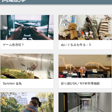
ゲーム依存症？
ぬいぐるみを作る－3
Survivor 金魚
折り紙USA／NY科学博物館