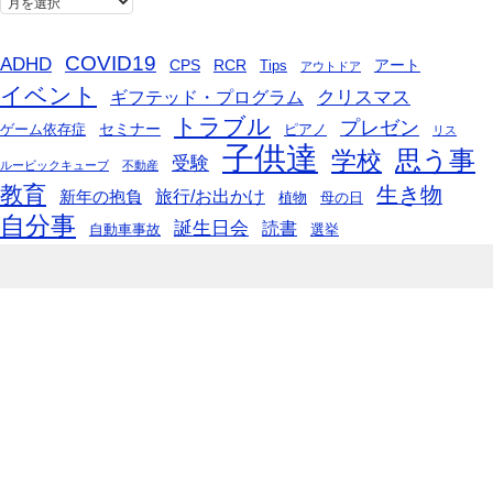
COVID19
ADHD
CPS
RCR
アート
Tips
アウトドア
イベント
ギフテッド・プログラム
クリスマス
トラブル
プレゼン
セミナー
ゲーム依存症
ピアノ
リス
子供達
思う事
学校
受験
ルービックキューブ
不動産
教育
生き物
旅行/お出かけ
新年の抱負
植物
母の日
自分事
誕生日会
読書
自動車事故
選挙