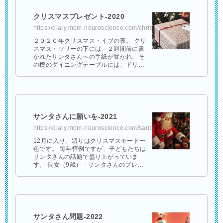
クリスマスプレゼント-2020
https://diary.mom-neuroscience.com/christmas-present-2020/
２０２０年クリスマス・イブの夜。 クリ
スマス・ツリーの下には、２週間前に書
かれたサンタさんへの手紙が置かれ、そ
の横のダイニングテーブルには、ドリン
クとクッキーが用意されました。 そし
て、サンタさんが早く来ても大丈夫なよ
う …
サンタさんに願いを-2021
https://diary.mom-neuroscience.com/santa-clause-2021/
12月に入り、辺りはクリスマスモード一
色です。 毎年恒例ですが、子どもたちは
サンタさんの話題で盛り上がっていま
す。 長女（9歳）「サンタさんのプレゼ
ント、まだ決めきれないー。」 次男（6
歳）「僕は犬のロボットをお願いする …
サンタさん問題-2022