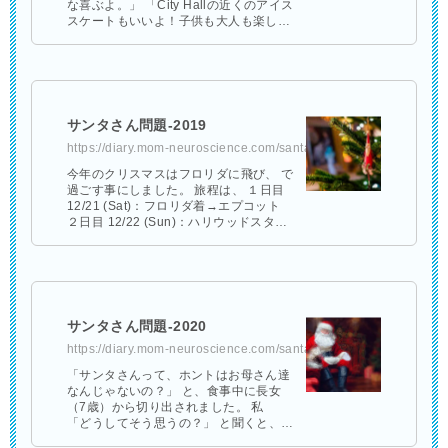
な喜ぶよ。」 「City Hallの近くのアイス
スケートもいいよ！子供も大人も楽しん
でいるよ。」 「でも、クリスマスにはほ
とんどのレストランが …
サンタさん問題-2019
https://diary.mom-neuroscience.com/santaclaus-2019/
今年のクリスマスはフロリダに飛び、 で
過ごす事にしました。 旅程は、 １日目
12/21 (Sat)：フロリダ着→エプコット
２日目 12/22 (Sun)：ハリウッドスタジ
オ …
サンタさん問題-2020
https://diary.mom-neuroscience.com/santa-clause-2020/
「サンタさんって、ホントはお母さん達
なんじゃないの？」 と、食事中に長女
（7歳）から切り出されました。 私
「どうしてそう思うの？」 と聞くと、
長女「だって、去年のクリスマスの前