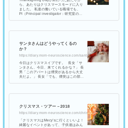
Thanksgiving Dayが終わったあたりか
ら、あたりはクリスマースモードに入り
ました。 私達の働いている職場でも、
PI（Principal investigator：研究室のボ
ス）からホリデーパーティーの招待状が
…
サンタさんはどうやってくるの
か？
https://diary.mom-neuroscience.com/santa-claus/
今日はクリスマスイブです。 長女「サ
ンタさん、今日、来てくれるかな？」 長
男「このアパートは煙突があるから大丈
夫だよ。」 長女「でも、煙突はこの部屋
につながっていないよ。やっぱり玄関の
ドアの鍵を開けておいた …
クリスマス・ツアー－2018
https://diary.mom-neuroscience.com/christmas-2018/
「クリスマスはMecy’sに行くといいよ！
綺麗なイベントがあって、子供達はみん