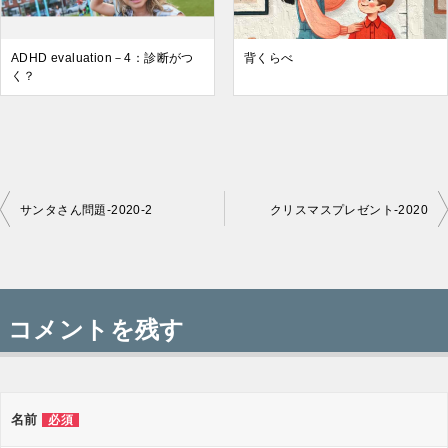
ADHD evaluation－4：診断がつ
背くらべ
く？
サンタさん問題-2020-2
クリスマスプレゼント-2020
投
稿
コメントを残す
ナ
ビ
ゲ
名前
必須