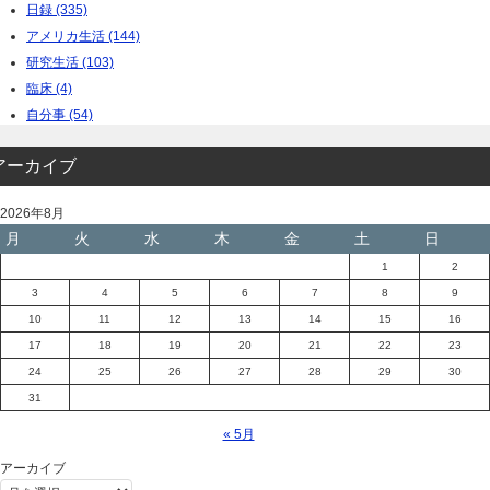
日録 (335)
アメリカ生活 (144)
研究生活 (103)
臨床 (4)
自分事 (54)
アーカイブ
2026年8月
月
火
水
木
金
土
日
1
2
3
4
5
6
7
8
9
10
11
12
13
14
15
16
17
18
19
20
21
22
23
24
25
26
27
28
29
30
31
« 5月
アーカイブ