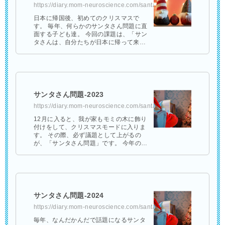
https://diary.mom-neuroscience.com/santaclause-2022/
日本に帰国後、初めてのクリスマスで
す。 毎年、何らかのサンタさん問題に直
面する子ども達。 今回の課題は、「サン
タさんは、自分たちが日本に帰って来た
ことを知っているかどうか」でした。
次男（7歳）「僕はサンタ …
サンタさん問題-2023
https://diary.mom-neuroscience.com/santaclause-2023/
12月に入ると、我が家もモミの木に飾り
付けをして、クリスマスモードに入りま
す。 その際、必ず議題として上がるの
が、「サンタさん問題」です。 今年の場
合は…… 次男（小2）の場合 次男「僕、
もうサンタさんにお手紙書いてるよ …
サンタさん問題-2024
https://diary.mom-neuroscience.com/santaclause-2024/
毎年、なんだかんだで話題になるサンタ