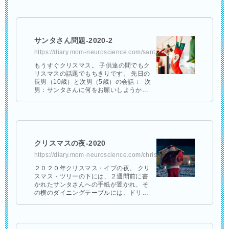
に、クローゼットに大きなブランケット
がか …
サンタさん問題-2020-2
https://diary.mom-neuroscience.com/santaclause-2020-2/
もうすぐクリスマス。 子供達の間でもク
リスマスの話題でもちきりです。 先日の
長男（10歳）と次男（5歳）の会話 ↓ 次
男：サンタさんに何をお願いしようかな
ー。 長男：僕は、「ゲーム中毒を治す
薬」と「目が良く …
クリスマスの夜-2020
https://diary.mom-neuroscience.com/christmas-night/
２０２０年クリスマス・イブの夜。 クリ
スマス・ツリーの下には、２週間前に書
かれたサンタさんへの手紙が置かれ、そ
の横のダイニングテーブルには、ドリン
クとクッキーが用意されました。 そし
て、サンタさんが早く来ても大丈夫なよ
う …