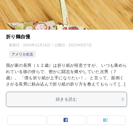
折り鶴自慢
更新日：
2024年12月14日
公開日：
2022年9月7日
アメリカ生活
我が家の長男（１２歳）は折り紙が得意ですが、 いつも褒めら
れている彼の傍らで、密かに闘志を燃やしていた次男（７
歳）。 「僕も折り紙が上手になりたい！」 と言って、面倒く
さがる長男に頼み込んで折り紙の折り方を教えてもらって […]
続きを読む