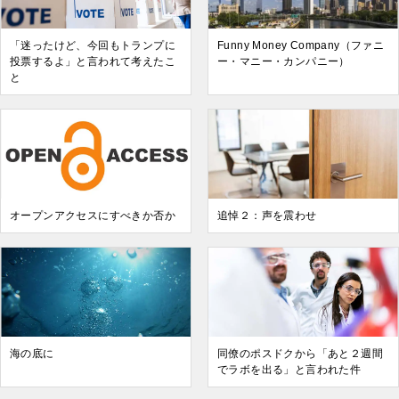
「迷ったけど、今回もトランプに
Funny Money Company（ファニ
投票するよ」と言われて考えたこ
ー・マニー・カンパニー）
と
オープンアクセスにすべきか否か
追悼２：声を震わせ
海の底に
同僚のポスドクから「あと２週間
でラボを出る」と言われた件