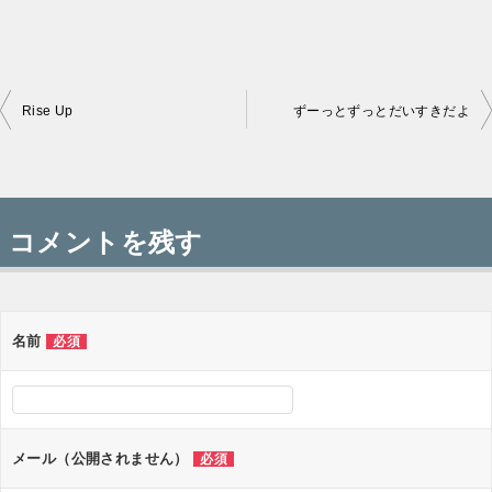
Rise Up
ずーっとずっとだいすきだよ
投
稿
コメントを残す
ナ
ビ
ゲ
名前
必須
ー
シ
ョ
メール（公開されません）
必須
ン