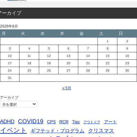
アーカイブ
2026年8月
月
火
水
木
金
土
日
1
2
3
4
5
6
7
8
9
10
11
12
13
14
15
16
17
18
19
20
21
22
23
24
25
26
27
28
29
30
31
« 5月
アーカイブ
COVID19
ADHD
CPS
RCR
アート
Tips
アウトドア
イベント
ギフテッド・プログラム
クリスマス