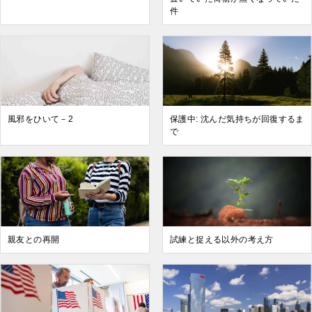
件
風邪をひいて－2
保護中: 沈んだ気持ちが回復するま
で
親友との再開
試練と捉える以外の考え方