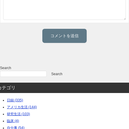
Search
Search
カテゴリ
日録 (335)
アメリカ生活 (144)
研究生活 (103)
臨床 (4)
自分事 (54)