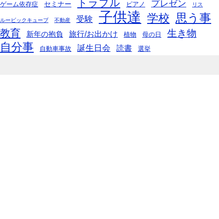
トラブル
プレゼン
セミナー
ゲーム依存症
ピアノ
リス
子供達
思う事
学校
受験
ルービックキューブ
不動産
教育
生き物
旅行/お出かけ
新年の抱負
植物
母の日
自分事
誕生日会
読書
自動車事故
選挙