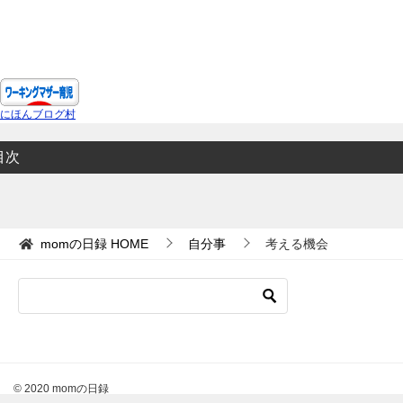
にほんブログ村
目次
momの日録
HOME
自分事
考える機会
© 2020 momの日録