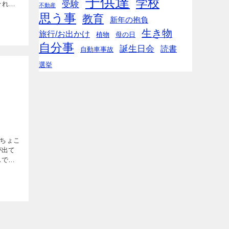
子供達
学校
受験
それ
不動産
注意してお
思う事
教育
新年の抱負
て。 私
生き物
旅行/お出かけ
植物
母の日
自分事
誕生日会
読書
自動車事故
選挙
ちょこ
が出て
スで僕
、学校
よ！」