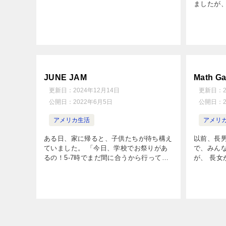
家にもWiiがあって、マリオカートで遊ん
ましたが
だの。すごく面白かったの！ で、私考え
ラー云々
てたんだけど、もう […]
……中学生
「僕は一番
JUNE JAM
Math 
更新日：
2024年12月14日
更新日：
公開日：
2022年6月5日
公開日：
アメリカ生活
アメリ
ある日、家に帰ると、子供たちが待ち構え
以前、長
ていました。 「今日、学校でお祭りがあ
で、みんなで
るの！5-7時でまだ間に合うから行っても
が、 長
いいでしょう？」 ・ ・ ・ とゆーこと
り、同じ課題
で、晩御飯を作る間もなく、みんなで小
ルール ボ
[…]
る 12 […]