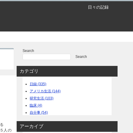
日々の記録
Search
Search
カテゴリ
日録 (335)
アメリカ生活 (144)
研究生活 (103)
臨床 (4)
自分事 (54)
る
アーカイブ
４，５人の