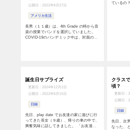
ているの？
公開日：
2022年6月27日
ebay 
とのこと
アメリカ生活
た Knock 
長男（１１歳）は、4th Grade の時から音
楽の授業でバンドを選択していました。
COVID-19のパンデミック中は、対面の授
業がなかったので家でもほとんど練習して
いませんでしたが、対面授業が再開してか
らは、音楽のバ […]
誕生日サプライズ
クラス
頃？
更新日：
2024年12月1日
更新日：
公開日：
2022年6月15日
公開日：
日録
日録
先日、play date でお友達の家に遊びに行
ってきた長女（９歳）、帰りの車の中で、
先日、次
興奮気味に話してきました。 「お友達の
なった、