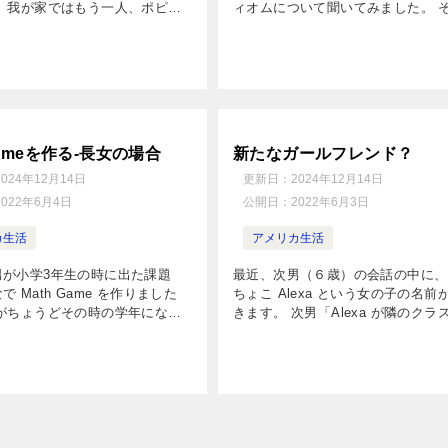
、 我が家ではもう一人、ポピュ
ィオムについて聞いてみました。 
……を時々口にする子がいます。
は、 Keep an eye on ～：～に
の長男（11歳）です。 長男
く、気がけて見ておく etc. につい
ポピュラーなグルー […]
「多くの […]
Gameを作る-長女の場合
新たなガールフレンド？
2024年12月14日
更新日：
2024年12月14日
2022年6月4日
公開日：
2022年6月3日
カ生活
アメリカ生活
男が小学3年生の時に出た課題
最近、次男（６歳）の会話の中に、
 Math Game を作りました
ちょこ Alexa という女の子の名前
女がちょうどその時の学年にな
きます。 次男「Alexa が隣のクラ
がでました。 Math Game の
の事をいっぱい話しているから、僕
ードを用意してMath Gameを作
でポピュラーになっちゃったんだ
&n […]