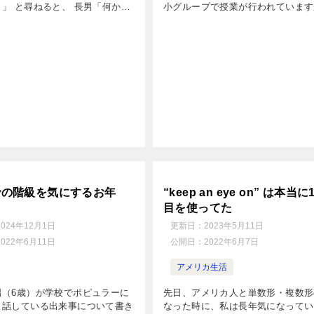
」 と尋ねると、 長男「何か
小グループで授業が行われています
で売れるものはないかと思って。」
かなかユニークな内容です。 例え
。 その後彼は、子供部屋にあっ
メリカには & […]
Hoc […]
での階級を気にするお年
“keep an eye on” は本当
目を使ってた
2024年12月1日
更新日：
2023年5月11日
2022年6月11日
公開日：
2022年6月7日
アメリカ生活
男（6歳）が学校でポピュラーに
先日、アメリカ人と単数形・複数形
と話している出来事について書き
なった時に、私は長年気になってい