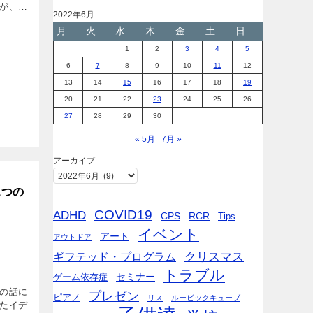
が、な
2022年6月
ば、ア
月
火
水
木
金
土
日
1
2
3
4
5
6
7
8
9
10
11
12
13
14
15
16
17
18
19
20
21
22
23
24
25
26
27
28
29
30
« 5月
7月 »
アーカイブ
に1つの
COVID19
ADHD
CPS
RCR
Tips
イベント
アート
アウトドア
ギフテッド・プログラム
クリスマス
トラブル
セミナー
ゲーム依存症
の話に
プレゼン
ピアノ
リス
ルービックキューブ
たイデ