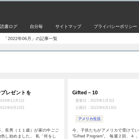
読書ログ
自分毎
サイトマップ
プライバシーポリシー
「2022年06月」の記事一覧
でプレゼントを
Gifted－10
2024年12月1日
更新日：
2025年1月3日
2022年6月23日
公開日：
2022年6月19日
アメリカ生活
事、長男（１１歳）が家の中ごご
今、子供たちがアメリカで受けてい
物色し始めました。 私「何をし
“Gifted Program”。 毎週２回、