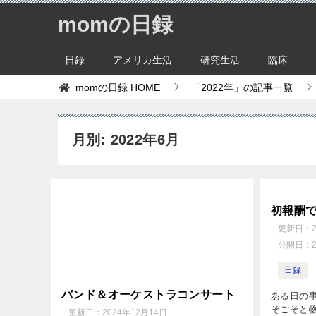
momの日録
日録
アメリカ生活
研究生活
臨床
momの日録
HOME
「2022年」の記事一覧
月別: 2022年6月
初報酬
更新日：
公開日：
日録
バンド＆オーケストラコンサート
ある日の
そごそと
更新日：
2024年12月14日