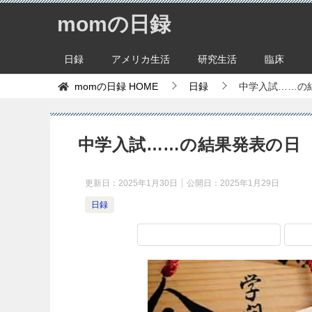
momの日録
日録
アメリカ生活
研究生活
臨床
momの日録
HOME
日録
中学入試……の
中学入試……の結果発表の日
更新日：
2025年1月30日
公開日：
2025年1月29日
日録