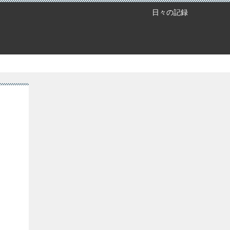
日々の記録
Search
Search
カテゴリ
日録 (335)
アメリカ生活 (144)
研究生活 (103)
臨床 (4)
自分事 (54)
アーカイブ